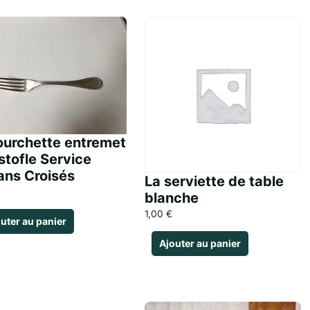
ourchette entremet
stofle Service
ans Croisés
La serviette de table
blanche
1,00
€
uter au panier
Ajouter au panier