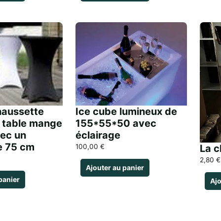
haussette
Ice cube lumineux de
r table mange
155*55*50 avec
ec un
éclairage
e 75 cm
La c
100,00
€
2,80
€
Ajouter au panier
panier
Ajo