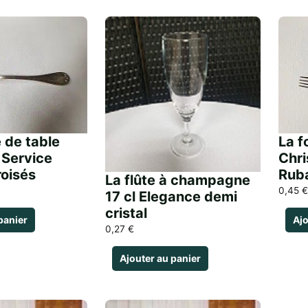
e de table
La f
 Service
Chri
oisés
Rub
La flûte à champagne
0,45
€
17 cl Elegance demi
cristal
panier
Ajo
0,27
€
Ajouter au panier