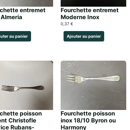
chette entremet
Fourchette entremet
 Almeria
Moderne Inox
0,37
€
uter au panier
Ajouter au panier
chette poisson
Fourchette poisson
nt Christofle
inox 18/10 Byron ou
ice Rubans-
Harmony