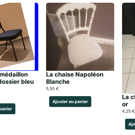
 médaillon
La chaise Napoléon
dossier bleu
Blanche
5,50
€
La c
Ajouter au panier
or
panier
4,25
€
Ajo