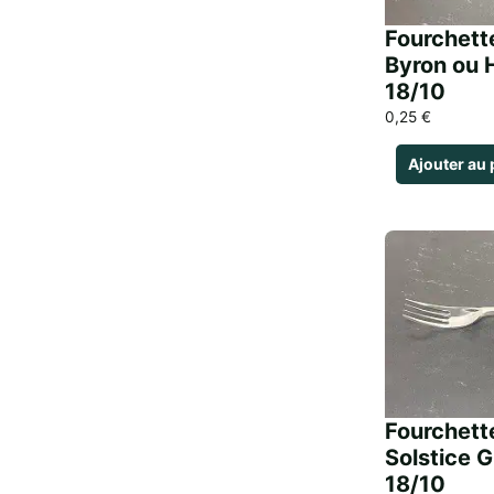
Fourchett
Byron ou 
18/10
0,25
€
Ajouter au 
Fourchett
Solstice 
18/10