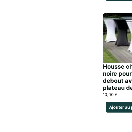
Housse c
noire pou
debout av
plateau d
10,00
€
Ajouter au 