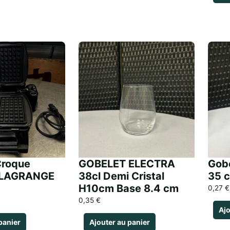
Croque
GOBELET ELECTRA
Gobe
 LAGRANGE
38cl Demi Cristal
35 c
H10cm Base 8.4 cm
0,27
€
0,35
€
Ajo
panier
Ajouter au panier