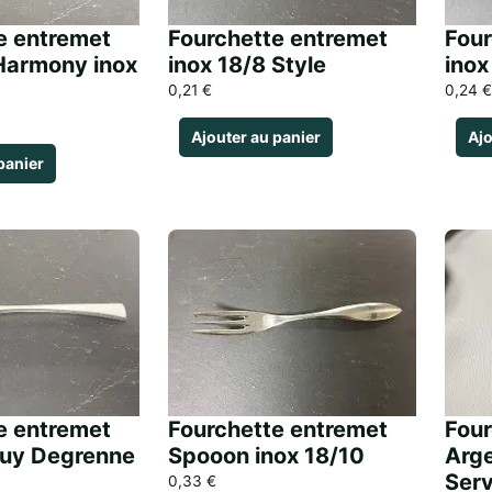
e entremet
Fourchette entremet
Four
Harmony inox
inox 18/8 Style
inox
0,21
€
0,24
€
Ajouter au panier
Ajo
panier
e entremet
Fourchette entremet
Four
Guy Degrenne
Spooon inox 18/10
Arge
Serv
0,33
€