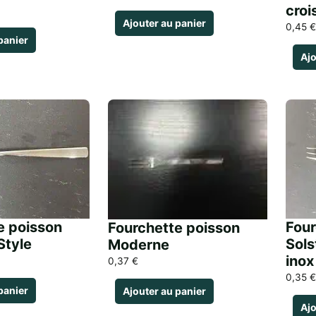
croi
Ajouter au panier
0,45
€
panier
Ajo
e poisson
Four
Fourchette poisson
Style
Sols
Moderne
inox
0,37
€
0,35
€
panier
Ajouter au panier
Ajo