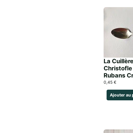
La Cuillèr
Christofle
Rubans Cr
0,45
€
Ajouter au 