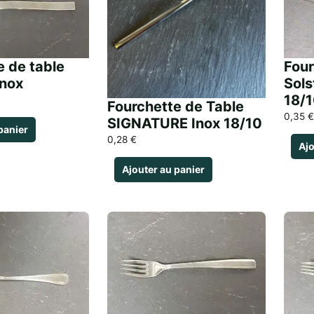
e de table
Four
nox
Sols
18/
Fourchette de Table
0,35
€
SIGNATURE Inox 18/10
panier
0,28
€
Ajo
Ajouter au panier