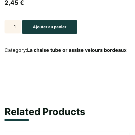
2,45
€
La
Ajouter au panier
chaise
tube
or
Category:
La chaise tube or assise velours bordeaux
assise
et
dossier
velours
bordeaux
quantity
Related Products