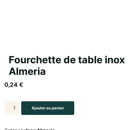
Fourchette de table inox
Almeria
0,24
€
Fourchette
Ajouter au panier
de
table
inox