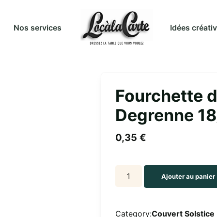
Idées créati
Nos services
Fourchette d
Degrenne 18
0,35
€
Fourchette
Ajouter au panier
de
table
Solstice
Category:
Couvert Solstice