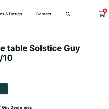
0
ves & Design
Contact
e table Solstice Guy
/10
 : Guy Degrennes