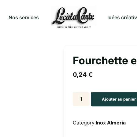
Idées créati
Nos services
Fourchette e
0,24
€
Fourchette
Ajouter au panier
entremet
inox
Almeria
Category:
Inox Almeria
quantity