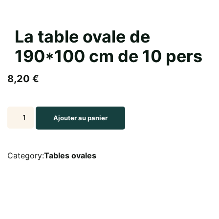
La table ovale de
190*100 cm de 10 pers
8,20
€
La
Ajouter au panier
table
ovale
de
Category:
Tables ovales
190*100
cm
de
10
pers