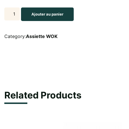
PETITE
Ajouter au panier
WOK
CREUSE
23CM
Category:
Assiette WOK
GRISE
OU
NOIRE
quantity
Related Products