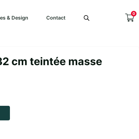
0
ves & Design
Contact
32 cm teintée masse