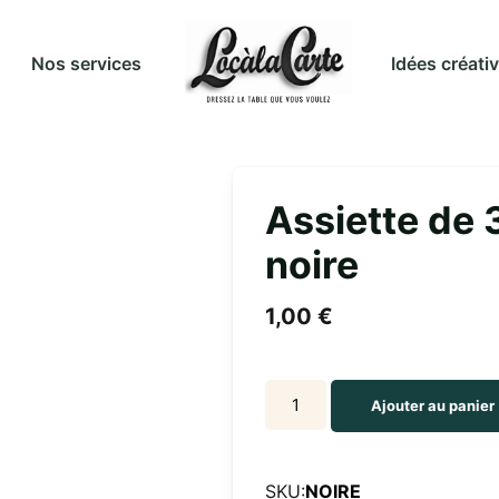
Idées créati
Nos services
Assiette de 
noire
1,00
€
Assiette
Ajouter au panier
de
32
cm
SKU:
NOIRE