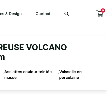
0
ves & Design
Contact
CREUSE VOLCANO
m
,
Assiettes couleur teintée
,
Vaisselle en
masse
porcelaine