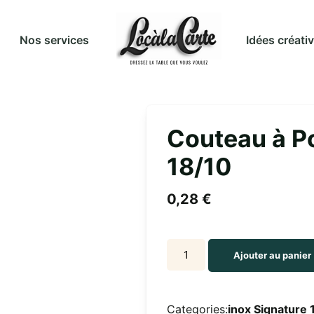
Idées créati
Nos services
Couteau à P
18/10
0,28
€
Couteau
Ajouter au panier
à
Poisson
SIGNATURE
Categories:
inox Signature 