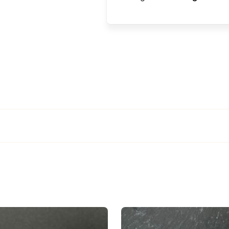
Inox
18/10
quantity