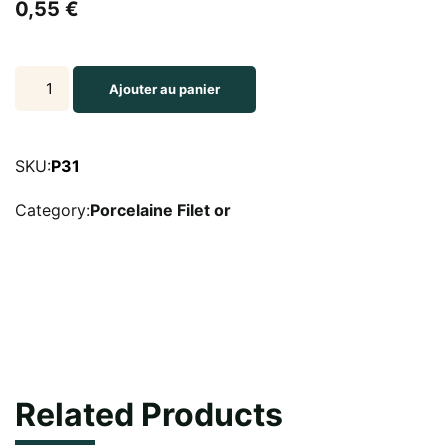
0,55
€
Assiette
Ajouter au panier
plate
de
présentation
SKU:
P31
de
Category:
Porcelaine Filet or
31
cm
Filet
or
quantity
Related Products