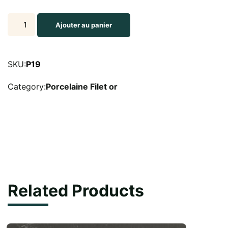
Assiette
Ajouter au panier
de
19
cm
SKU:
P19
Filet
Category:
Porcelaine Filet or
or
quantity
Related Products