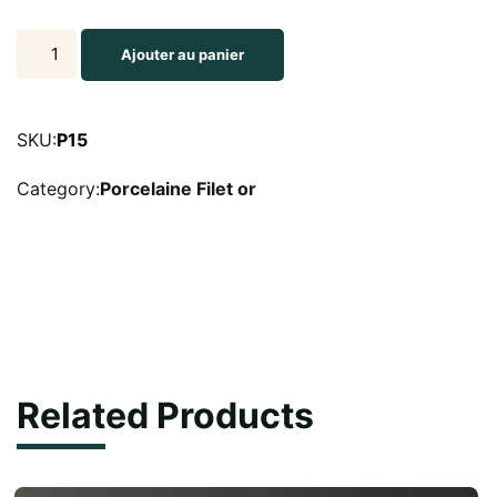
Assiette
Ajouter au panier
à
pain
15
SKU:
P15
cm
Category:
Porcelaine Filet or
Filet
or
quantity
Related Products