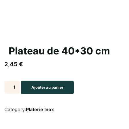
Plateau de 40*30 cm
2,45
€
Plateau
Ajouter au panier
de
40*30
cm
Category:
Platerie Inox
quantity