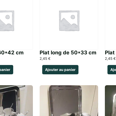
 60*42 cm
Plat long de 50*33 cm
Plat
2,45
€
2,45
€
panier
Ajouter au panier
Ajo