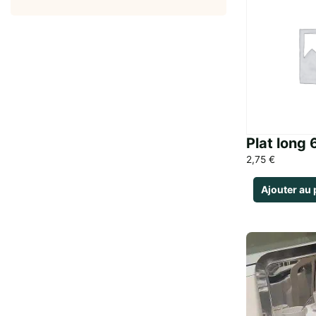
Plat long
2,75
€
Ajouter au 