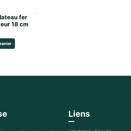
lateau fer
teur 18 cm
panier
se
Liens