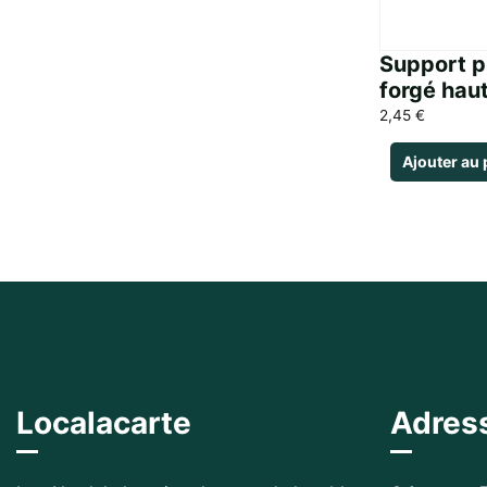
Support p
forgé hau
2,45
€
Ajouter au 
Localacarte
Adres