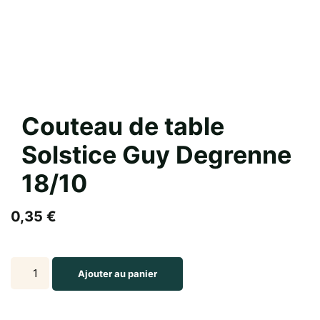
Couteau de table
Solstice Guy Degrenne
18/10
0,35
€
Couteau
Ajouter au panier
de
table