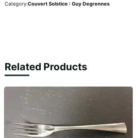
Solstice
Category:
Couvert Solstice : Guy Degrennes
Guy
Degrenne
18/10
quantity
Related Products