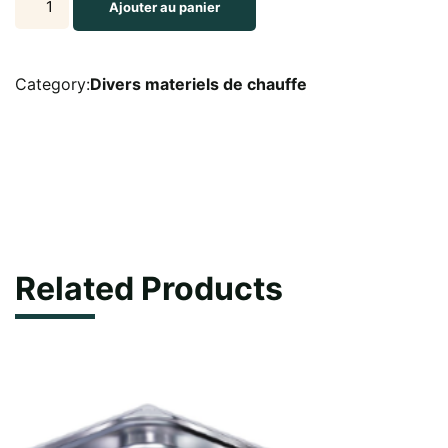
Ajouter au panier
électrique
de
30
Category:
Divers materiels de chauffe
litres
en
220
volts
quantity
Related Products