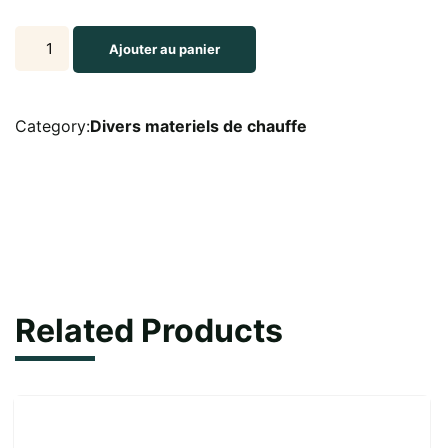
BARBECUE
Ajouter au panier
4
BRULEURS
GAZ
Category:
Divers materiels de chauffe
PROPANE
quantity
Related Products