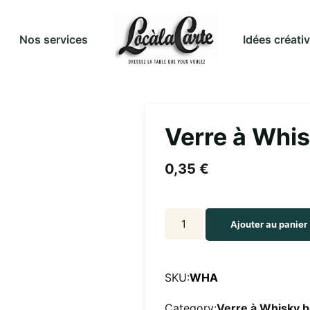
Idées créati
Nos services
Verre à Whis
0,35
€
Verre
Ajouter au panier
à
Whisky
30
SKU:
WHA
cl
Category:
Verre à Whisky 