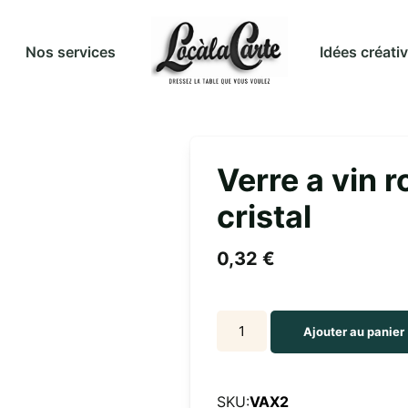
Idées créati
Nos services
Verre a vin 
cristal
0,32
€
Verre
Ajouter au panier
a
vin
rouge
SKU:
VAX2