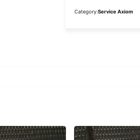
AXIOM
Category:
Service Axiom
24
cl
demi
cristal
quantity