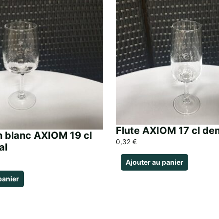
Flute AXIOM 17 cl dem
n blanc AXIOM 19 cl
0,32
€
al
Ajouter au panier
panier