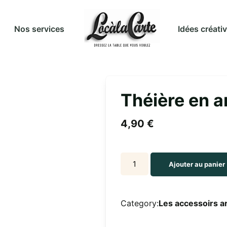
Idées créati
Nos services
Théière en a
4,90
€
Théière
Ajouter au panier
en
argent
quantity
Category:
Les accessoirs a