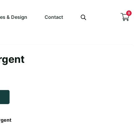
0
ves & Design
Contact
rgent
rgent