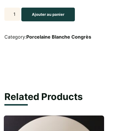
Tasse
Ajouter au panier
et
sous
tasse
Category:
Porcelaine Blanche Congrès
à
café
Congres
quantity
Related Products