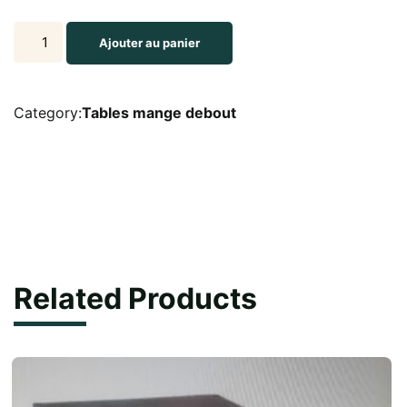
Table
Ajouter au panier
mange
debout
hauteur
Category:
Tables mange debout
1m06
plateau
imitation
merisier75
cm
quantity
Related Products