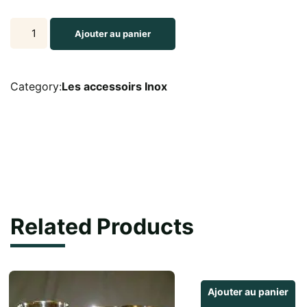
Porte
Ajouter au panier
numéro
de
table
Category:
Les accessoirs Inox
20
cm
quantity
Related Products
Ajouter au panier