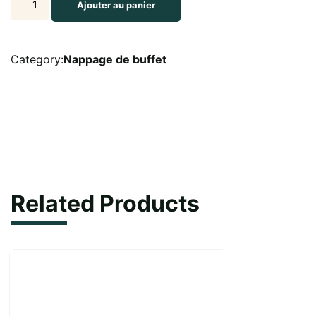
Ajouter au panier
blanche
de
300*210
Category:
Nappage de buffet
cm
quantity
Related Products