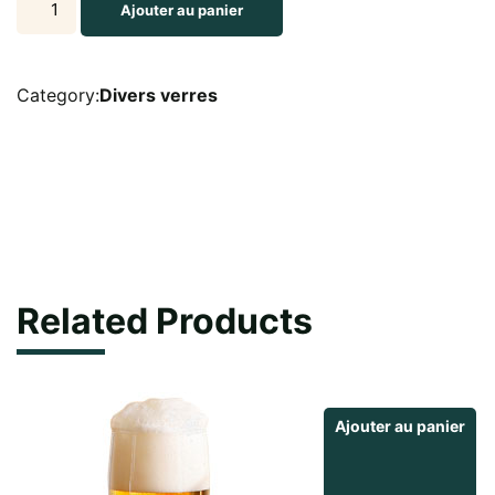
Ajouter au panier
verre
à
vodka
Category:
Divers verres
7cl
quantity
Related Products
Ajouter au panier