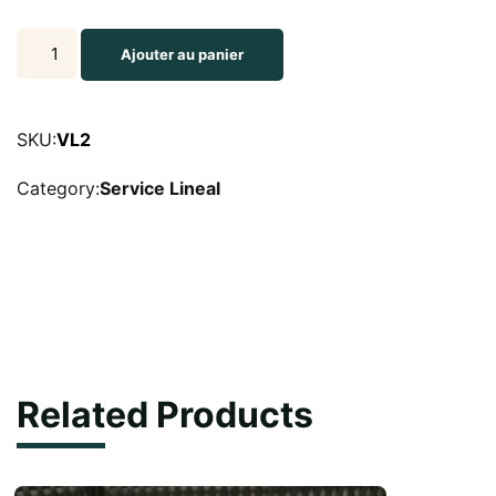
Le
Ajouter au panier
verre
à
vin
SKU:
VL2
rouge
Category:
Service Lineal
Lineal
19
cl
quantity
Related Products