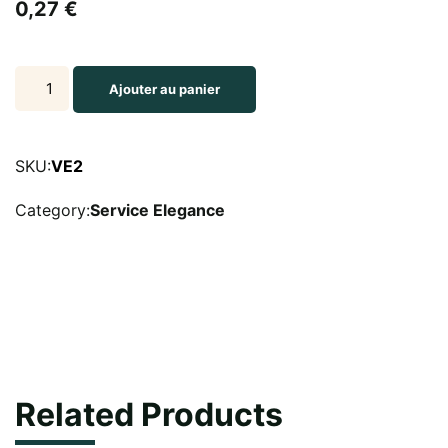
0,27
€
Le
Ajouter au panier
verre
à
vin
SKU:
VE2
rouge
Category:
Service Elegance
Elegance
19cl
demi
cristal
quantity
Related Products