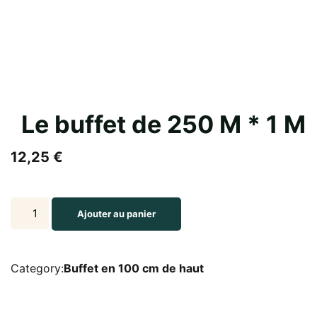
Le buffet de 250 M * 1 M
12,25
€
Le
Ajouter au panier
buffet
de
250
Category:
Buffet en 100 cm de haut
M
*