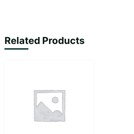
1
M
quantity
Related Products