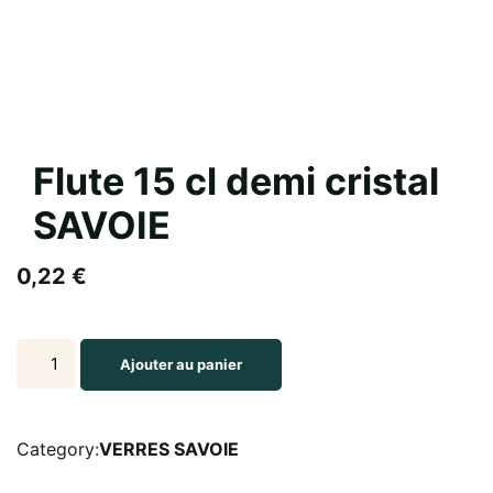
Flute 15 cl demi cristal
SAVOIE
0,22
€
Flute
Ajouter au panier
15
cl
demi
Category:
VERRES SAVOIE
cristal