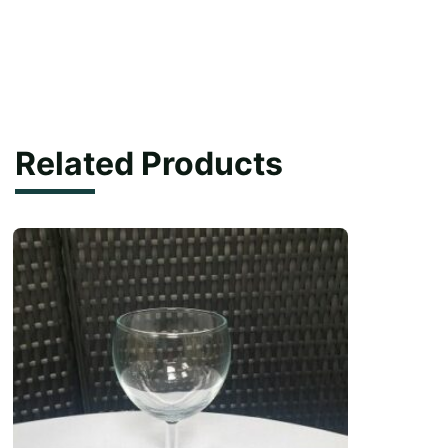
SAVOIE
quantity
Related Products