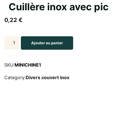
Cuillère inox avec pic
0,22
€
Cuillère
Ajouter au panier
inox
avec
pic
SKU:
MINICHINE1
quantity
Category:
Divers couvert inox