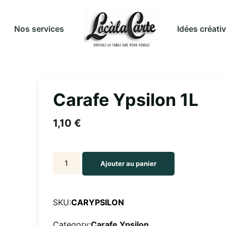
Idées créati
Nos services
Carafe Ypsilon 1L
1,10
€
Carafe
Ajouter au panier
Ypsilon
1L
quantity
SKU:
CARYPSILON
Category:
Carafe Ypsilon