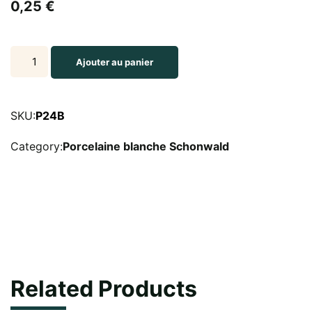
0,25
€
assiette
Ajouter au panier
porcelaine
blanche
schonwald
SKU:
P24B
24
Category:
Porcelaine blanche Schonwald
cm
quantity
Related Products