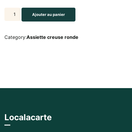
Assiette
Ajouter au panier
creuse
ronde
diamétre
Category:
Assiette creuse ronde
27
cm
quantity
Localacarte