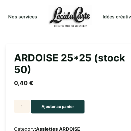
Idées créati
Nos services
ARDOISE 25*25 (stock
50)
0,40
€
ARDOISE
Ajouter au panier
25*25
(stock
50)
Category:
Assiettes ARDOISE