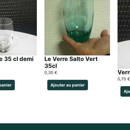
e 35 cl demi
Le Verre Salto Vert
35cl
Verr
0,30
€
0,70
€
panier
Ajouter au panier
Ajo